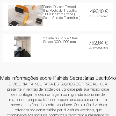
Painel Divisor Frontal
Ilha Posto de Trabalho
496,10 €
1100X670mm Stone (
C/ IVA 610,20 €
Secretária de Escritório )
2 Cadeiras Q16 + Mesa
Studio 1000x1000 mm
752,64 €
C/ IVA 925,75 €
Mais informações sobre Painéis Secretárias Escritório
DIVISÓRIA PAINEL PARA ESTAÇÕES DE TRABALHO. A
presente invenção de modelo de utilidade pela sua flexibilidade
de montagem e desmontagem com grande economia de
material e tempo de fabrico, proporciona desta maneira um
menor custo final do produto acabado. Os painéis divisórios
referidos são constituídos por divisórias verticais, que
combinados aos módulos horizontais permitem a passagem do