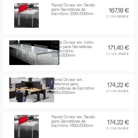
Painel Divisor em Tecido
para Secretárias de
167,18 €
Escritório 1200x500mm
C/ IVA 205,63 €
Painel Divisor em Vidro
Fosco para Secretárias
171,40 €
de Escritório
C/ IVA 210,82 €
1200x500mm
Painel Divisor em
Melamina para
174,22 €
Secretárias de Escritório
C/ IVA 214,29 €
1400x500mm
Painel Divisor em Tecido
para Secretárias de
174,22 €
Escritório 1400x500mm
C/ IVA 214,29 €