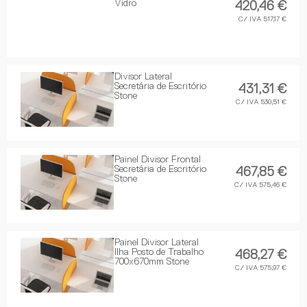
Vidro
420,46 €
C/ IVA 517,17 €
Divisor Lateral
Secretária de Escritório
431,31 €
Stone
C/ IVA 530,51 €
Painel Divisor Frontal
Secretária de Escritório
467,85 €
Stone
C/ IVA 575,46 €
Painel Divisor Lateral
Ilha Posto de Trabalho
468,27 €
700x670mm Stone
C/ IVA 575,97 €