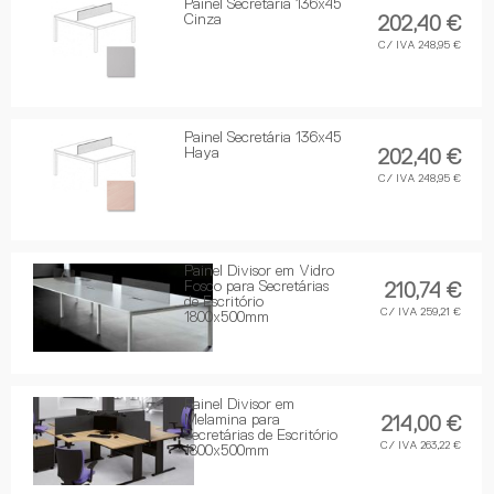
Painel Secretária 136x45
Cinza
202,40 €
C/ IVA 248,95 €
Painel Secretária 136x45
Haya
202,40 €
C/ IVA 248,95 €
Painel Divisor em Vidro
Fosco para Secretárias
210,74 €
de Escritório
C/ IVA 259,21 €
1800x500mm
Painel Divisor em
Melamina para
214,00 €
Secretárias de Escritório
C/ IVA 263,22 €
1800x500mm