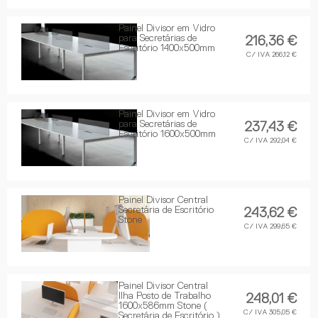
Painel Divisor em Vidro
para Secretárias de
216,36 €
Escritório 1400x500mm
C/ IVA 266,12 €
Painel Divisor em Vidro
para Secretárias de
237,43 €
Escritório 1600x500mm
C/ IVA 292,04 €
Painel Divisor Central
Secretária de Escritório
243,62 €
Stone
C/ IVA 299,65 €
Painel Divisor Central
Ilha Posto de Trabalho
248,01 €
1600x586mm Stone (
C/ IVA 305,05 €
Secretária de Escritório )