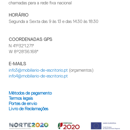
chamadas para a rede fixa nacional
HORÁRIO
Segunda a Sexta das 9 às 13 e das 14:30 às 18:30
COORDENADAS GPS
N 41°32'1.271"
W 8°28'36.168"
E-MAILS
info3@mobiliario-de-escritorio.pt
(orçamentos)
info4@mobiliario-de-escritorio.pt
Métodos de pagamento
Termos legais
Portes de envio
Livro de Reclamações