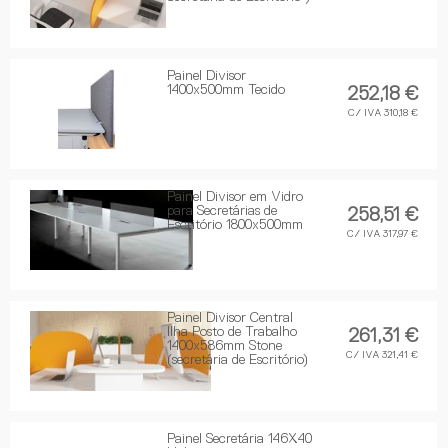
Painel Divisor
1400x500mm Tecido
252,18 €
C/ IVA 310,18 €
Painel Divisor em Vidro
para Secretárias de
258,51 €
Escritório 1800x500mm
C/ IVA 317,97 €
Painel Divisor Central
Ilha Posto de Trabalho
261,31 €
1400x586mm Stone
C/ IVA 321,41 €
(secretária de Escritório)
Painel Secretária 146X40