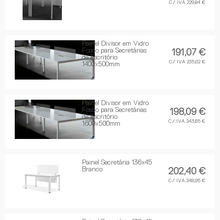
C/ IVA 229,84 €
Painel Divisor em Vidro
Fosco para Secretárias
191,07 €
de Escritório
C/ IVA 235,02 €
1400x500mm
Painel Divisor em Vidro
Fosco para Secretárias
198,09 €
de Escritório
C/ IVA 243,65 €
1600x500mm
Painel Secretária 136x45
Branco
202,40 €
C/ IVA 248,95 €