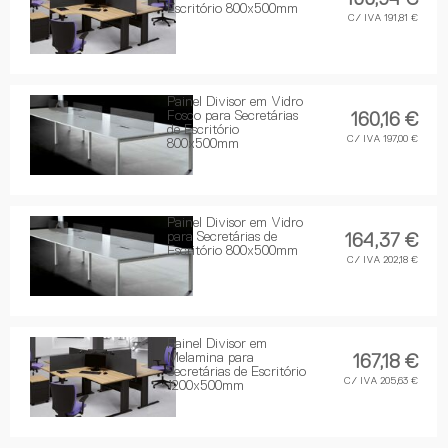
Escritório 800x500mm
C/ IVA 191,81 €
Painel Divisor em Vidro
Fosco para Secretárias
160,16 €
de Escritório
C/ IVA 197,00 €
800x500mm
Painel Divisor em Vidro
para Secretárias de
164,37 €
Escritório 800x500mm
C/ IVA 202,18 €
Painel Divisor em
Melamina para
167,18 €
Secretárias de Escritório
C/ IVA 205,63 €
1200x500mm