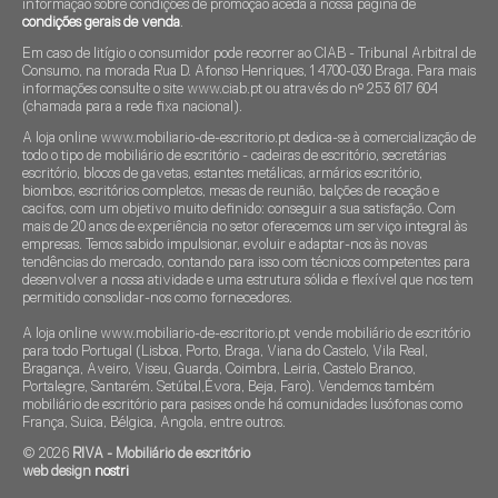
informação sobre condições de promoção aceda à nossa página de
condições gerais de venda
.
Em caso de litígio o consumidor pode recorrer ao CIAB - Tribunal Arbitral de
Consumo, na morada Rua D. Afonso Henriques, 1 4700-030 Braga. Para mais
informações consulte o site www.ciab.pt ou através do nº 253 617 604
(chamada para a rede fixa nacional).
A loja online www.mobiliario-de-escritorio.pt dedica-se à comercialização de
todo o tipo de mobiliário de escritório - cadeiras de escritório, secretárias
escritório, blocos de gavetas, estantes metálicas, armários escritório,
biombos, escritórios completos, mesas de reunião, balções de receção e
cacifos, com um objetivo muito definido: conseguir a sua satisfação. Com
mais de 20 anos de experiência no setor oferecemos um serviço integral às
empresas. Temos sabido impulsionar, evoluir e adaptar-nos às novas
tendências do mercado, contando para isso com técnicos competentes para
desenvolver a nossa atividade e uma estrutura sólida e flexível que nos tem
permitido consolidar-nos como fornecedores.
A loja online www.mobiliario-de-escritorio.pt vende mobiliário de escritório
para todo Portugal (Lisboa, Porto, Braga, Viana do Castelo, Vila Real,
Bragança, Aveiro, Viseu, Guarda, Coimbra, Leiria, Castelo Branco,
Portalegre, Santarém. Setúbal,Évora, Beja, Faro). Vendemos também
mobiliário de escritório para pasises onde há comunidades lusófonas como
França, Suica, Bélgica, Angola, entre outros.
© 2026
RIVA - Mobiliário de escritório
web design
nostri