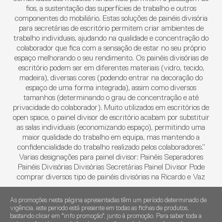
fios, a sustentação das superfícies de trabalho e outros
componentes do mobiliário. Estas soluções de painéis divisória
para secretárias de escritório permitem criar ambientes de
trabalho individuais, ajudando na qualidade e concentração do
colaborador que fica com a sensação de estar no seu próprio
espaço melhorando o seu rendimento. Os painéis divisórias de
escritório podem ser em diferentes materiais (vidro, tecido,
madeira), diversas cores (podendo entrar na decoração do
espaço de uma forma integrada), assim como diversos
tamanhos (determinando o grau de concentração e até
privacidade do colaborador). Muito utilizados em escritórios de
open space, o painel divisor de escritório acabam por substituir
as salas individuais (economizando espaço), permitindo uma
maior qualidade do trabalho em equipa, mas mantendo a
confidencialidade do trabalho realizado pelos colaboradores.”
Varias designações para painel divisor: Painéis Separadores
Painéis Divisórias Divisórias Secretárias Painel Divisor Pode
comprar diversos tipo de painéis divisórias na Ricardo e Vaz
As promoções nesta página apresentadas têm um período determinado de
vigência, este periodo está presente em todas as fichas de produtos,
bastando clicar em "info promoção", junto à promoção. Para saber toda a