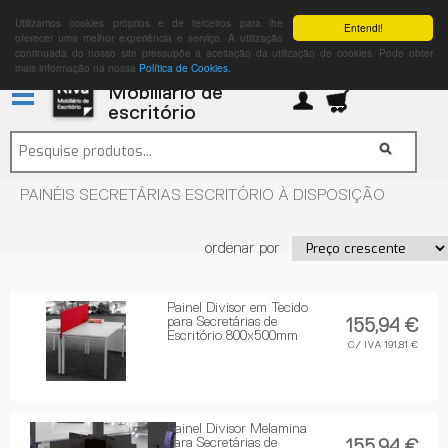
Utilizamos cookies próprios e de terceiros para lhe
Entendi!
oferecer uma melhor experiência e serviço. A utilização
continuada do nosso site pressupõe a aceitação da utilização de cookies. Pode obter
mais informação na nossa
Política de Cookies.
Mobiliário de
escritório
PAINÉIS SECRETÁRIAS ESCRITÓRIO À DISPOSIÇÃO
ordenar por
Painel Divisor em Tecido
para Secretárias de
155,94 €
Escritório 800x500mm
C/ IVA 191,81 €
Painel Divisor Melamina
para Secretárias de
155,94 €