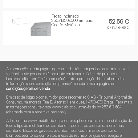
Tecto Inclinado
250x1350x500mm para
52,56 €
Cacifo Metálico
C/ IVA 64,65 €
As promoções nesta página apresentadas têm um período determinado de
vigência, este periodo está presente em todas as fichas de produtos,
bastando clicar em "info promoção", junto à promoção. Para saber toda a
informação sobre condições de promoção aceda à nossa página de
condições gerais de venda
.
Em caso de litígio o consumidor pode recorrer ao CIAB - Tribunal Arbitral de
Consumo, na morada Rua D. Afonso Henriques, 1 4700-030 Braga. Para mais
informações consulte o site www.ciab.pt ou através do nº 253 617 604
(chamada para a rede fixa nacional).
A loja online www.mobiliario-de-escritorio.pt dedica-se à comercialização de
todo o tipo de mobiliário de escritório - cadeiras de escritório, secretárias
escritório, blocos de gavetas, estantes metálicas, armários escritório,
biombos, escritórios completos, mesas de reunião, balções de receção e