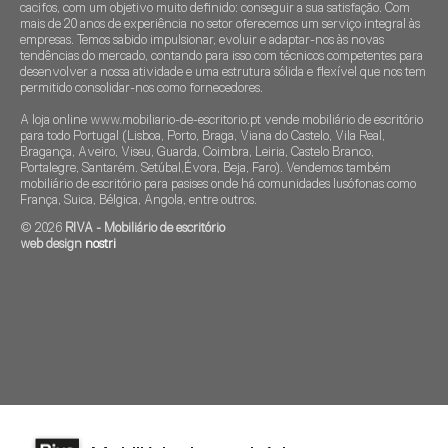
cacifos, com um objetivo muito definido: conseguir a sua satisfação. Com
mais de 20 anos de experiência no setor oferecemos um serviço integral às
empresas. Temos sabido impulsionar, evoluir e adaptar-nos às novas
tendências do mercado, contando para isso com técnicos competentes para
desenvolver a nossa atividade e uma estrutura sólida e flexível que nos tem
permitido consolidar-nos como fornecedores.
A loja online www.mobiliario-de-escritorio.pt vende mobiliário de escritório
para todo Portugal (Lisboa, Porto, Braga, Viana do Castelo, Vila Real,
Bragança, Aveiro, Viseu, Guarda, Coimbra, Leiria, Castelo Branco,
Portalegre, Santarém. Setúbal,Évora, Beja, Faro). Vendemos também
mobiliário de escritório para pasises onde há comunidades lusófonas como
França, Suica, Bélgica, Angola, entre outros.
© 2026
RIVA - Mobiliário de escritório
web design
nostri