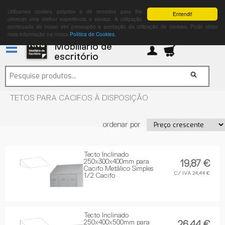
Utilizamos cookies próprios e de terceiros para lhe
Entendi!
oferecer uma melhor experiência e serviço. A utilização
continuada do nosso site pressupõe a aceitação da utilização de cookies. Pode obter
mais informação na nossa
Política de Cookies.
Mobiliário de
escritório
TETOS PARA CACIFOS À DISPOSIÇÃO
ordenar por
Tecto Inclinado
250x300x400mm para
19,87 €
Cacifo Metálico Simples
C/ IVA 24,44 €
1/2 Cacifo
Tecto Inclinado
250x400x500mm para
26,44 €