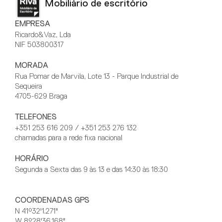
Mobiliário de escritório
EMPRESA
Ricardo&Vaz, Lda
NIF 503800317
MORADA
Rua Pomar de Marvila, Lote 13 - Parque Industrial de
Sequeira
4705-629 Braga
TELEFONES
+351 253 616 209 / +351 253 276 132
chamadas para a rede fixa nacional
HORÁRIO
Segunda a Sexta das 9 às 13 e das 14:30 às 18:30
COORDENADAS GPS
N 41°32'1.271"
W 8°28'36.168"