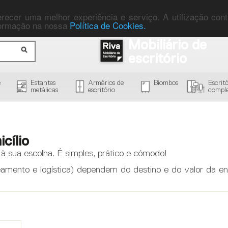
ferecer uma melhor experiência e serviço. A utilização co
nformação na nossa
Política de Cookies.
Mobiliário de
escritório
e
Estantes
Armários de
Biombos
Escritó
metálicas
escritório
comple
cílio
 sua escolha. É simples, prático e cómodo!
amento e logística) dependem do destino e do valor da en