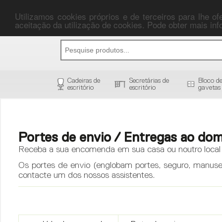
Utilizamos cookies próprios e de terceiros para lhe o
aceitação da utilização de cookies. Pode obter mais i
Cadeiras de
Secretárias de
Bloco d
escritório
escritório
gavetas
Portes de envio / Entregas ao domi
Receba a sua encomenda em sua casa ou noutro local à
Os portes de envio (englobam portes, seguro, manuse
contacte um dos nossos assistentes.