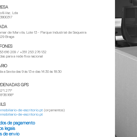
RESA
do&Vaz, Lda
03800317
ADA
mar de Marvila, Lote 13 - Parque Industrial de Sequeira
629 Braga
FONES
53 616 209 / +351 253 276 132
as para a rede fixa nacional
RIO
a a Sexta das 9 às 13 e das 14:30 às 18:30
DENADAS GPS
2'1.271"
'36.168"
ILS
mobiliario-de-escritorio.pt
(orçamentos)
mobiliario-de-escritorio.pt
dos de pagamento
s legais
s de envio