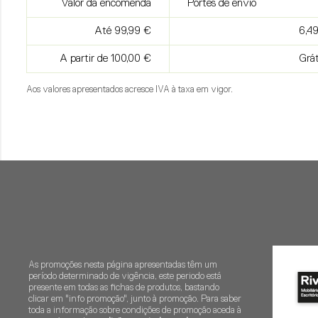
Valor da encomenda
Portes de envio
Até 99,99 €
6,4
A partir de 100,00 €
Grát
Aos valores apresentados acresce IVA à taxa em vigor.
As promoções nesta página apresentadas têm um
período determinado de vigência, este periodo está
presente em todas as fichas de produtos, bastando
clicar em "info promoção", junto à promoção. Para saber
toda a informação sobre condições de promoção aceda à