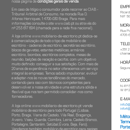
nossa página de
condições gerais de venda
.
EMP
Em caso de litígio o consumidor pode recorrer ao CIAB -
Ricar
Tribunal Arbitral de Consumo, na morada Rua D.
NIF 5
Afonso Henriques, 1 4700-030 Braga. Para mais
informações consulte o site www.ciab.pt ou através do
MOR
nº 253 617 604 (chamada para a rede fixa nacional).
Rua Po
4705-
A loja online www.mobiliario-de-escritorio.pt dedica-se
à comercialização de todo o tipo de mobiliário de
TELE
escritório - cadeiras de escritório, secretárias escritório,
+351 2
blocos de gavetas, estantes metálicas, armários
chamad
escritório, biombos, escritórios completos, mesas de
reunião, balções de receção e cacifos, com um objetivo
HORÁ
muito definido: conseguir a sua satisfação. Com mais de
Segund
20 anos de experiência no setor oferecemos um serviço
integral às empresas. Temos sabido impulsionar, evoluir
e adaptar-nos às novas tendências do mercado,
COOR
contando para isso com técnicos competentes para
N 41°3
desenvolver a nossa atividade e uma estrutura sólida e
W 8°28
flexível que nos tem permitido consolidar-nos como
fornecedores.
E-MA
info3@
A loja online www.mobiliario-de-escritorio.pt vende
info4@
mobiliário de escritório para todo Portugal (Lisboa,
Porto, Braga, Viana do Castelo, Vila Real, Bragança,
Méto
Aveiro, Viseu, Guarda, Coimbra, Leiria, Castelo Branco,
Termo
Portalegre, Santarém. Setúbal,Évora, Beja, Faro).
Porte
Vendemos também mobiliário de escritório para pasises