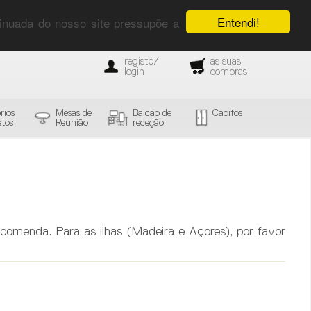
Entendi!
ntinuada do nosso site pressupõe a
registo/
as suas
login
compras
rios
Mesas de
Balcão de
Cacifos
tos
Reunião
receção
comenda. Para as ilhas (Madeira e Açores), por favor