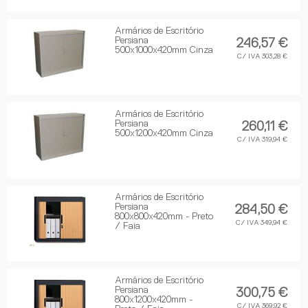
Armários de Escritório
Persiana
246,57 €
500x1000x420mm Cinza
C/ IVA 303,28 €
Armários de Escritório
Persiana
260,11 €
500x1200x420mm Cinza
C/ IVA 319,94 €
Armários de Escritório
Persiana
284,50 €
800x800x420mm - Preto
C/ IVA 349,94 €
/ Faia
Armários de Escritório
Persiana
300,75 €
800x1200x420mm -
C/ IVA 369,92 €