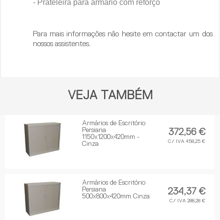
- Prateleira para armário com reforço
Para mais informações não hesite em contactar um dos
nossos assistentes.
VEJA TAMBÉM
Armários de Escritório
Persiana
372,56 €
1150x1200x420mm -
C/ IVA 458,25 €
Cinza
Armários de Escritório
Persiana
234,37 €
500x800x420mm Cinza
C/ IVA 288,28 €