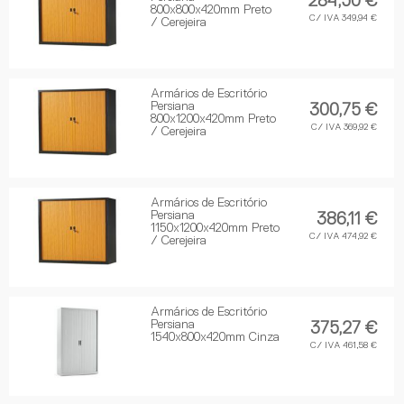
284,50 €
800x800x420mm Preto
C/ IVA 349,94 €
/ Cerejeira
Armários de Escritório
Persiana
300,75 €
800x1200x420mm Preto
C/ IVA 369,92 €
/ Cerejeira
Armários de Escritório
Persiana
386,11 €
1150x1200x420mm Preto
C/ IVA 474,92 €
/ Cerejeira
Armários de Escritório
Persiana
375,27 €
1540x800x420mm Cinza
C/ IVA 461,58 €