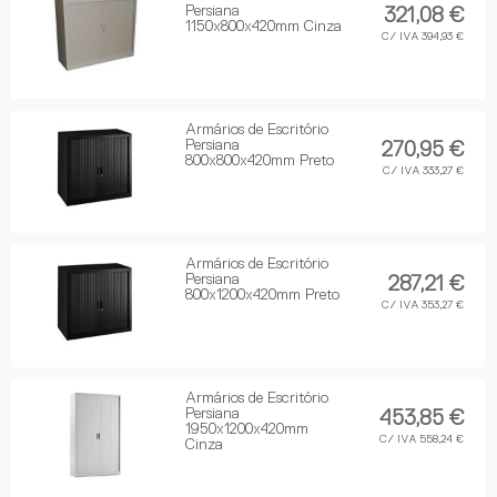
Persiana
321,08 €
1150x800x420mm Cinza
C/ IVA 394,93 €
Armários de Escritório
Persiana
270,95 €
800x800x420mm Preto
C/ IVA 333,27 €
Armários de Escritório
Persiana
287,21 €
800x1200x420mm Preto
C/ IVA 353,27 €
Armários de Escritório
Persiana
453,85 €
1950x1200x420mm
C/ IVA 558,24 €
Cinza