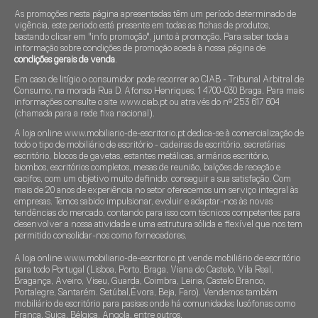
As promoções nesta página apresentadas têm um período determinado de
vigência, este periodo está presente em todas as fichas de produtos,
bastando clicar em "info promoção", junto à promoção. Para saber toda a
informação sobre condições de promoção aceda à nossa página de
condições gerais de venda
.
Em caso de litígio o consumidor pode recorrer ao CIAB - Tribunal Arbitral de
Consumo, na morada Rua D. Afonso Henriques, 1 4700-030 Braga. Para mais
informações consulte o site www.ciab.pt ou através do nº 253 617 604
(chamada para a rede fixa nacional).
A loja online www.mobiliario-de-escritorio.pt dedica-se à comercialização de
todo o tipo de mobiliário de escritório - cadeiras de escritório, secretárias
escritório, blocos de gavetas, estantes metálicas, armários escritório,
biombos, escritórios completos, mesas de reunião, balções de receção e
cacifos, com um objetivo muito definido: conseguir a sua satisfação. Com
mais de 20 anos de experiência no setor oferecemos um serviço integral às
empresas. Temos sabido impulsionar, evoluir e adaptar-nos às novas
tendências do mercado, contando para isso com técnicos competentes para
desenvolver a nossa atividade e uma estrutura sólida e flexível que nos tem
permitido consolidar-nos como fornecedores.
A loja online www.mobiliario-de-escritorio.pt vende mobiliário de escritório
para todo Portugal (Lisboa, Porto, Braga, Viana do Castelo, Vila Real,
Bragança, Aveiro, Viseu, Guarda, Coimbra, Leiria, Castelo Branco,
Portalegre, Santarém. Setúbal,Évora, Beja, Faro). Vendemos também
mobiliário de escritório para pasises onde há comunidades lusófonas como
França, Suica, Bélgica, Angola, entre outros.