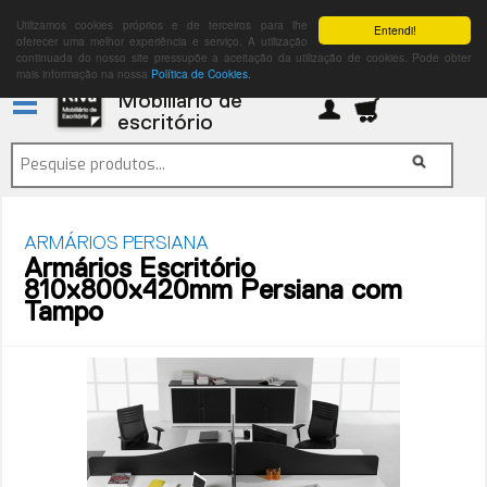
Utilizamos cookies próprios e de terceiros para lhe
Entendi!
oferecer uma melhor experiência e serviço. A utilização
continuada do nosso site pressupõe a aceitação da utilização de cookies. Pode obter
mais informação na nossa
Política de Cookies.
Mobiliário de
escritório
ARMÁRIOS PERSIANA
Armários Escritório
810x800x420mm Persiana com
Tampo