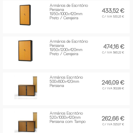
Armários de Escritório
Persiana
433,52 €
1950x1000x420mm
C/ IVA 533,23 €
Preto / Cerejeira
Armários de Escritório
Persiana
474,16 €
1950x1200x420mm
C/ IVA 583,22 €
Preto / Cerejeira
Armários Escritório
500x800x420mm
246,09 €
Persiana
C/ IVA 302,69 €
Armários Escritório
520x1000x420mm
262,66 €
Persiana com Tampo
C/ IVA 323,07 €