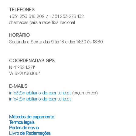
TELEFONES
+351 253 616 209 / +351 253 276 132
chamadas para a rede fixa nacional
HORÁRIO
Segunda a Sexta das 9 às 13 e das 14:30 às 18:30
COORDENADAS GPS
N 41°32'1.271"
W 8°28'36.168"
E-MAILS
info3@mobiliario-de-escritorio.pt
(orçamentos)
info4@mobiliario-de-escritorio.pt
Métodos de pagamento
Termos legais
Portes de envio
Livro de Reclamações