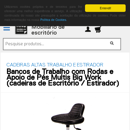
Utilizamos cookies próprios e de terceiros para lhe
Entendi!
oferecer uma melhor experiência e serviço. A utilização
continuada do nosso site pressupõe a aceitação da utilização de cookies. Pode obter
mais informação na nossa
Política de Cookies.
Mobiliário de
escritório
CADEIRAS ALTAS TRABALHO E ESTIRADOR
Bancos de Trabalho com Rodas e
Apoio de Pés Multis Big Work
(cadeiras de Escritório / Estirador)