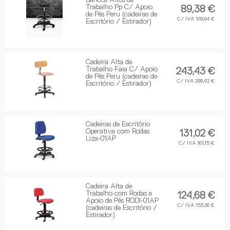
Bancos Altos de
Trabalho Pp C/ Apoio
89,38 €
de Pés Peru (cadeiras de
C/ IVA 109,94 €
Escritório / Estirador)
Cadeira Alta de
Trabalho Faia C/ Apoio
243,43 €
de Pés Peru (cadeiras de
C/ IVA 299,42 €
Escritório / Estirador)
Cadeiras de Escritório
Operativa com Rodas
131,02 €
Liza-01AP
C/ IVA 161,15 €
Cadeira Alta de
Trabalho com Rodas e
124,68 €
Apoio de Pés RODI-01AP
C/ IVA 153,36 €
(cadeiras de Escritório /
Estirador)