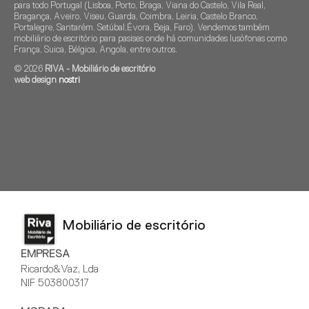
para todo Portugal (Lisboa, Porto, Braga, Viana do Castelo, Vila Real,
Bragança, Aveiro, Viseu, Guarda, Coimbra, Leiria, Castelo Branco,
Portalegre, Santarém. Setúbal,Évora, Beja, Faro). Vendemos também
mobiliário de escritório para pasises onde há comunidades lusófonas como
França, Suica, Bélgica, Angola, entre outros.
© 2026
RIVA - Mobiliário de escritório
web design
nostri
Mobiliário de escritório
EMPRESA
Ricardo&Vaz, Lda
NIF 503800317