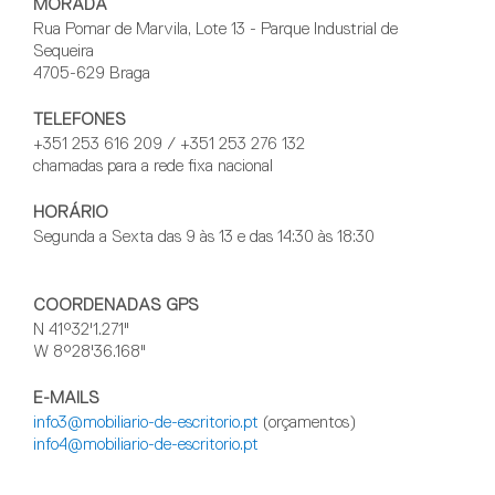
MORADA
Rua Pomar de Marvila, Lote 13 - Parque Industrial de
Sequeira
4705-629 Braga
TELEFONES
+351 253 616 209 / +351 253 276 132
chamadas para a rede fixa nacional
HORÁRIO
Segunda a Sexta das 9 às 13 e das 14:30 às 18:30
COORDENADAS GPS
N 41°32'1.271"
W 8°28'36.168"
E-MAILS
info3@mobiliario-de-escritorio.pt
(orçamentos)
info4@mobiliario-de-escritorio.pt