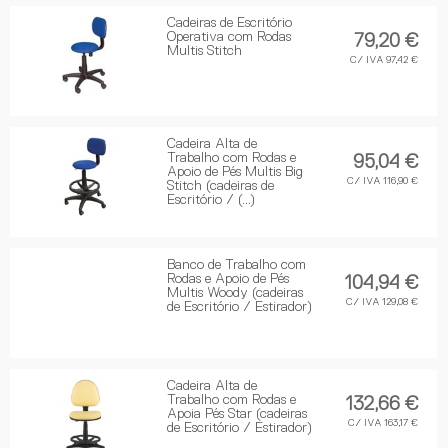
Cadeiras de Escritório
Operativa com Rodas
79,20 €
Multis Stitch
C/ IVA 97,42 €
Cadeira Alta de
Trabalho com Rodas e
95,04 €
Apoio de Pés Multis Big
C/ IVA 116,90 €
Stitch (cadeiras de
Escritório / (...)
Banco de Trabalho com
Rodas e Apoio de Pés
104,94 €
Multis Woody (cadeiras
C/ IVA 129,08 €
de Escritório / Estirador)
Cadeira Alta de
Trabalho com Rodas e
132,66 €
Apoia Pés Star (cadeiras
C/ IVA 163,17 €
de Escritório / Estirador)