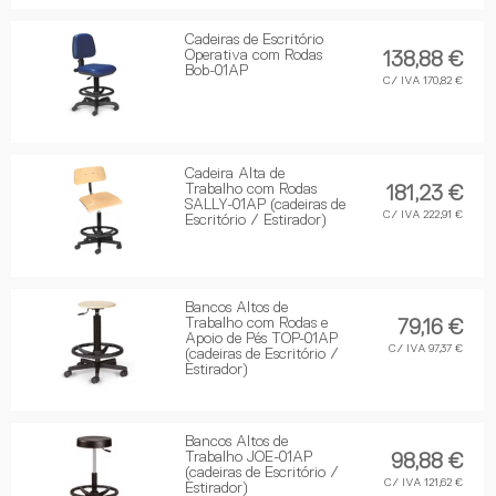
Cadeiras de Escritório
Operativa com Rodas
138,88 €
Bob-01AP
C/ IVA 170,82 €
Cadeira Alta de
Trabalho com Rodas
181,23 €
SALLY-01AP (cadeiras de
C/ IVA 222,91 €
Escritório / Estirador)
Bancos Altos de
Trabalho com Rodas e
79,16 €
Apoio de Pés TOP-01AP
C/ IVA 97,37 €
(cadeiras de Escritório /
Estirador)
Bancos Altos de
Trabalho JOE-01AP
98,88 €
(cadeiras de Escritório /
C/ IVA 121,62 €
Estirador)