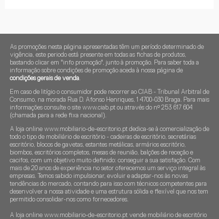
As promoções nesta página apresentadas têm um período determinado de
vigência, este periodo está presente em todas as fichas de produtos,
bastando clicar em "info promoção", junto à promoção. Para saber toda a
informação sobre condições de promoção aceda à nossa página de
condições gerais de venda
.
Em caso de litígio o consumidor pode recorrer ao CIAB - Tribunal Arbitral de
Consumo, na morada Rua D. Afonso Henriques, 1 4700-030 Braga. Para mais
informações consulte o site www.ciab.pt ou através do nº 253 617 604
(chamada para a rede fixa nacional).
A loja online www.mobiliario-de-escritorio.pt dedica-se à comercialização de
todo o tipo de mobiliário de escritório - cadeiras de escritório, secretárias
escritório, blocos de gavetas, estantes metálicas, armários escritório,
biombos, escritórios completos, mesas de reunião, balções de receção e
cacifos, com um objetivo muito definido: conseguir a sua satisfação. Com
mais de 20 anos de experiência no setor oferecemos um serviço integral às
empresas. Temos sabido impulsionar, evoluir e adaptar-nos às novas
tendências do mercado, contando para isso com técnicos competentes para
desenvolver a nossa atividade e uma estrutura sólida e flexível que nos tem
permitido consolidar-nos como fornecedores.
A loja online www.mobiliario-de-escritorio.pt vende mobiliário de escritório