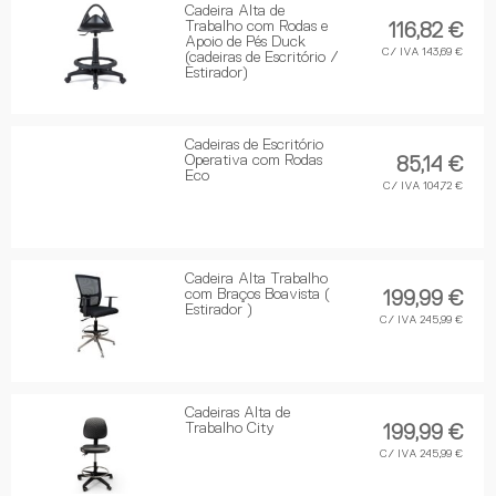
Cadeira Alta de
Trabalho com Rodas e
116,82 €
Apoio de Pés Duck
C/ IVA 143,69 €
(cadeiras de Escritório /
Estirador)
Cadeiras de Escritório
Operativa com Rodas
85,14 €
Eco
C/ IVA 104,72 €
Cadeira Alta Trabalho
com Braços Boavista (
199,99 €
Estirador )
C/ IVA 245,99 €
Cadeiras Alta de
Trabalho City
199,99 €
C/ IVA 245,99 €