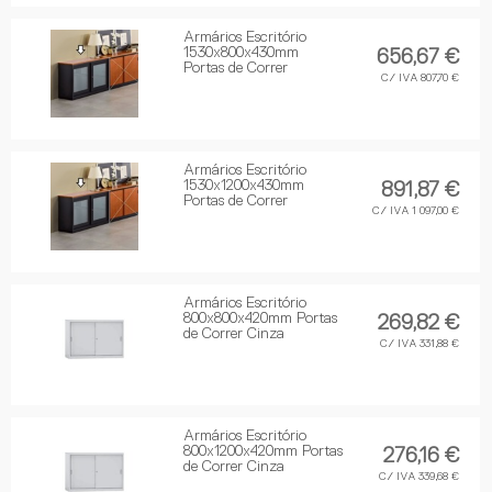
Armários Escritório
1530x800x430mm
656,67 €
Portas de Correr
C/ IVA 807,70 €
Armários Escritório
1530x1200x430mm
891,87 €
Portas de Correr
C/ IVA 1 097,00 €
Armários Escritório
800x800x420mm Portas
269,82 €
de Correr Cinza
C/ IVA 331,88 €
Armários Escritório
800x1200x420mm Portas
276,16 €
de Correr Cinza
C/ IVA 339,68 €