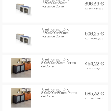
1530x800x430mm
396,39 €
Portas de Correr
C/ IVA 487,56 €
Armários Escritório
1530x1200x430mm
506,25 €
Portas de Correr
C/ IVA 622,69 €
Armários Escritório
810x800x430mm Portas
454,22 €
de Correr
C/ IVA 558,69 €
Armários Escritório
810x1200x430mm Portas
585,32 €
de Correr
C/ IVA 719,94 €