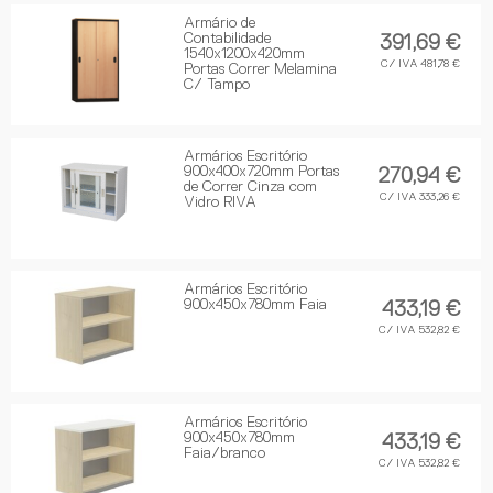
Armário de
Contabilidade
391,69 €
1540x1200x420mm
C/ IVA 481,78 €
Portas Correr Melamina
C/ Tampo
Armários Escritório
900x400x720mm Portas
270,94 €
de Correr Cinza com
C/ IVA 333,26 €
Vidro RIVA
Armários Escritório
900x450x780mm Faia
433,19 €
C/ IVA 532,82 €
Armários Escritório
900x450x780mm
433,19 €
Faia/branco
C/ IVA 532,82 €