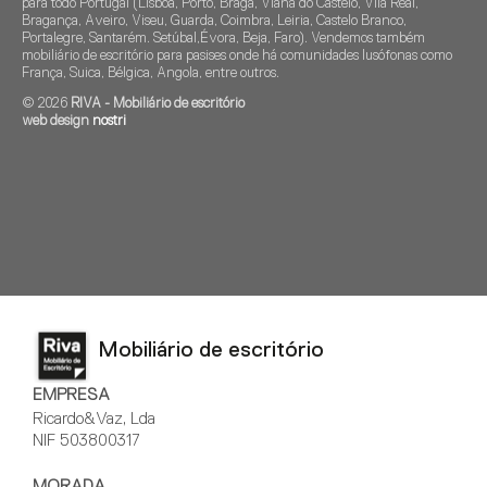
para todo Portugal (Lisboa, Porto, Braga, Viana do Castelo, Vila Real,
Bragança, Aveiro, Viseu, Guarda, Coimbra, Leiria, Castelo Branco,
Portalegre, Santarém. Setúbal,Évora, Beja, Faro). Vendemos também
mobiliário de escritório para pasises onde há comunidades lusófonas como
França, Suica, Bélgica, Angola, entre outros.
© 2026
RIVA - Mobiliário de escritório
web design
nostri
Mobiliário de escritório
EMPRESA
Ricardo&Vaz, Lda
NIF 503800317
MORADA