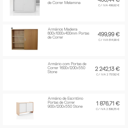
406,44 €
de Correr Melamina
C/ IVA 499,92 €
Armários Madeira
800x1000x400mm Portas
499,99 €
de Correr
C/ IVA 614,99 €
Armário com Portas de
Correr 1600x1200x550
2 242,13 €
Stone
C/ IVA 2 757,82 €
Armário de Escritório
Portas de Correr
1 876,71 €
900x1200x550 Stone
C/ IVA 2 308,35 €