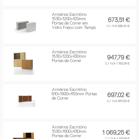
Armários Escritório
1530x1200x420mm
673,51 €
Portas de Correr em
C/ IVA 828,42 €
Vidro Fosco com Tampo
Armários Escritório
1530x1200x430mm
947,79 €
Portas de Correr
C/ IVA 1 165,78 €
Armários Escritório
810x1600x450mm Portas
697,02 €
de Correr
C/ IVA 857,33 €
Armários Escritório
1530x1600x430mm
1 069,25 €
Portas de Correr
C/ IVA 1 315,18 €