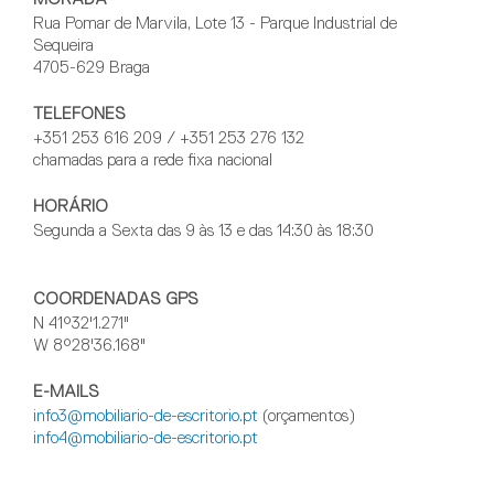
Rua Pomar de Marvila, Lote 13 - Parque Industrial de
Sequeira
4705-629 Braga
TELEFONES
+351 253 616 209 / +351 253 276 132
chamadas para a rede fixa nacional
HORÁRIO
Segunda a Sexta das 9 às 13 e das 14:30 às 18:30
COORDENADAS GPS
N 41°32'1.271"
W 8°28'36.168"
E-MAILS
info3@mobiliario-de-escritorio.pt
(orçamentos)
info4@mobiliario-de-escritorio.pt