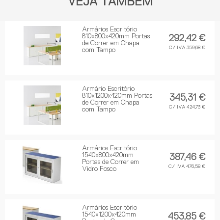
VEJA TAMBÉM
Armários Escritório
810x800x420mm Portas
292,42 €
de Correr em Chapa
C/ IVA 359,68 €
com Tampo
Armário Escritório
810x1200x420mm Portas
345,31 €
de Correr em Chapa
C/ IVA 424,73 €
com Tampo
Armários Escritório
1540x800x420mm
387,46 €
Portas de Correr em
C/ IVA 476,58 €
Vidro Fosco
Armários Escritório
1540x1200x420mm
453,85 €