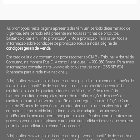
As promoções nesta página apresentadas têm um período determinado de
vigência, este periodo está presente em todas as fichas de produtos,
bastando clicar em "info promoção", junto à promoção. Para saber toda a
informação sobre condições de promoção aceda à nossa página de
condições gerais de venda
.
Em caso de litígio o consumidor pode recorrer ao CIAB - Tribunal Arbitral de
Consumo, na morada Rua D. Afonso Henriques, 1 4700-030 Braga. Para mais
informações consulte o site www.ciab.pt ou através do nº 253 617 604
(chamada para a rede fixa nacional).
A loja online www.mobiliario-de-escritorio.pt dedica-se à comercialização de
todo o tipo de mobiliário de escritório - cadeiras de escritório, secretárias
escritório, blocos de gavetas, estantes metálicas, armários escritório,
biombos, escritórios completos, mesas de reunião, balções de receção e
cacifos, com um objetivo muito definido: conseguir a sua satisfação. Com
mais de 20 anos de experiência no setor oferecemos um serviço integral às
empresas. Temos sabido impulsionar, evoluir e adaptar-nos às novas
tendências do mercado, contando para isso com técnicos competentes para
desenvolver a nossa atividade e uma estrutura sólida e flexível que nos tem
permitido consolidar-nos como fornecedores.
A loja online www.mobiliario-de-escritorio.pt vende mobiliário de escritório