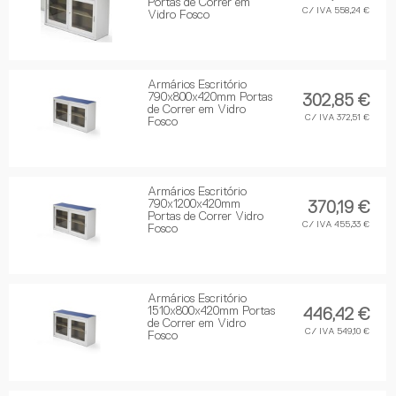
Portas de Correr em
C/ IVA 558,24 €
Vidro Fosco
Armários Escritório
790x800x420mm Portas
302,85 €
de Correr em Vidro
C/ IVA 372,51 €
Fosco
Armários Escritório
790x1200x420mm
370,19 €
Portas de Correr Vidro
C/ IVA 455,33 €
Fosco
Armários Escritório
1510x800x420mm Portas
446,42 €
de Correr em Vidro
C/ IVA 549,10 €
Fosco