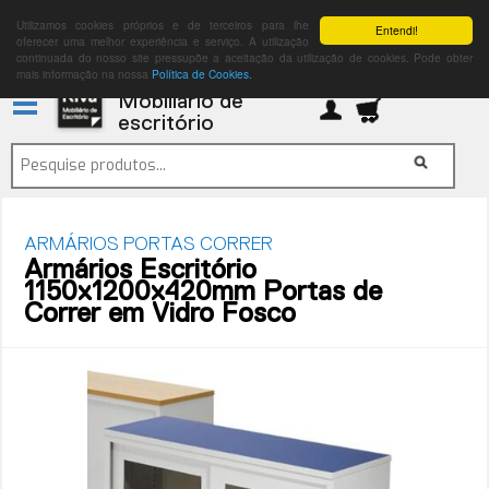
Utilizamos cookies próprios e de terceiros para lhe
Entendi!
oferecer uma melhor experiência e serviço. A utilização
continuada do nosso site pressupõe a aceitação da utilização de cookies. Pode obter
mais informação na nossa
Política de Cookies.
Mobiliário de
escritório
ARMÁRIOS PORTAS CORRER
Armários Escritório
1150x1200x420mm Portas de
Correr em Vidro Fosco