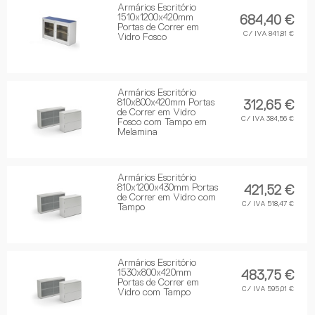
Armários Escritório
1510x1200x420mm
684,40 €
Portas de Correr em
C/ IVA 841,81 €
Vidro Fosco
Armários Escritório
810x800x420mm Portas
312,65 €
de Correr em Vidro
C/ IVA 384,56 €
Fosco com Tampo em
Melamina
Armários Escritório
810x1200x430mm Portas
421,52 €
de Correr em Vidro com
C/ IVA 518,47 €
Tampo
Armários Escritório
1530x800x420mm
483,75 €
Portas de Correr em
C/ IVA 595,01 €
Vidro com Tampo