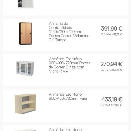
Armário de
Contabilidade
391,69 €
1540x1200x420mm
C/ IVA 481,78 €
Portas Correr Melamina
C/ Tampo
Armários Escritório
900x400x720mm Portas
270,94 €
de Correr Cinza com
C/ IVA 333,26 €
Vidro RIVA
Armários Escritório
900x450x780mm Faia
433,19 €
C/ IVA 532,82 €
Armários Escritório