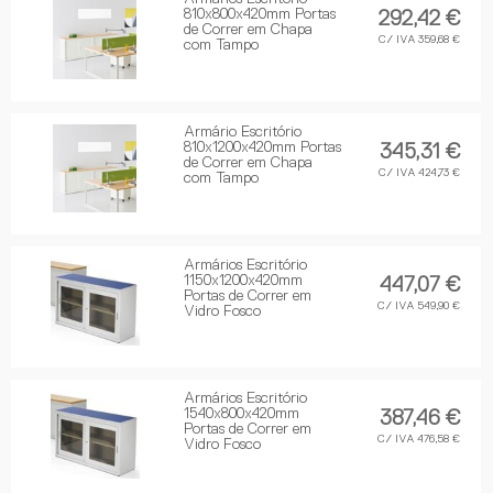
810x800x420mm Portas
292,42 €
de Correr em Chapa
C/ IVA 359,68 €
com Tampo
Armário Escritório
810x1200x420mm Portas
345,31 €
de Correr em Chapa
C/ IVA 424,73 €
com Tampo
Armários Escritório
1150x1200x420mm
447,07 €
Portas de Correr em
C/ IVA 549,90 €
Vidro Fosco
Armários Escritório
1540x800x420mm
387,46 €
Portas de Correr em
C/ IVA 476,58 €
Vidro Fosco