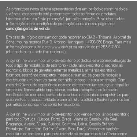
As promoções nesta página apresentadas têm um período determinado de
vigência, este periodo está presente em todas as fichas de produtos,
bastando clicar em "info promoção", junto à promoção. Para saber toda a
informação sobre condições de promoção aceda à nossa página de
condições gerais de venda
.
Em caso de litígio o consumidor pode recorrer ao CIAB - Tribunal Arbitral de
Consumo, na morada Rua D. Afonso Henriques, 1 4700-030 Braga. Para mais
informações consulte o site www.ciab.pt ou através do nº 253 617 604
(chamada para a rede fixa nacional).
A loja online www.mobiliario-de-escritorio.pt dedica-se à comercialização de
todo o tipo de mobiliário de escritório - cadeiras de escritório, secretárias
escritório, blocos de gavetas, estantes metálicas, armários escritório,
biombos, escritórios completos, mesas de reunião, balções de receção e
cacifos, com um objetivo muito definido: conseguir a sua satisfação. Com
mais de 20 anos de experiência no setor oferecemos um serviço integral às
empresas. Temos sabido impulsionar, evoluir e adaptar-nos às novas
tendências do mercado, contando para isso com técnicos competentes para
desenvolver a nossa atividade e uma estrutura sólida e flexível que nos tem
permitido consolidar-nos como fornecedores.
A loja online www.mobiliario-de-escritorio.pt vende mobiliário de escritório
para todo Portugal (Lisboa, Porto, Braga, Viana do Castelo, Vila Real,
Bragança, Aveiro, Viseu, Guarda, Coimbra, Leiria, Castelo Branco,
Portalegre, Santarém. Setúbal,Évora, Beja, Faro). Vendemos também
mobiliário de escritório para pasises onde há comunidades lusófonas como