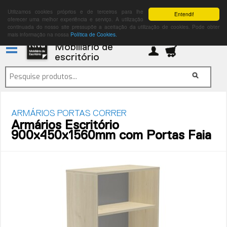
Utilizamos cookies próprios e de terceiros para lhe
Entendi!
oferecer uma melhor experiência e serviço. A utilização
continuada do nosso site pressupõe a aceitação da utilização de cookies. Pode obter
mais informação na nossa
Política de Cookies.
Mobiliário de
escritório
ARMÁRIOS PORTAS CORRER
Armários Escritório
900x450x1560mm com Portas Faia