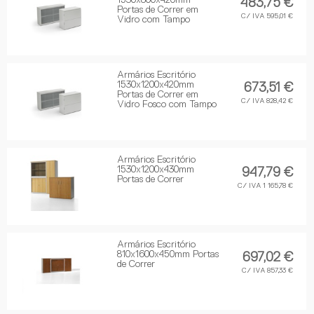
1530x800x420mm
483,75 €
Portas de Correr em
C/ IVA 595,01 €
Vidro com Tampo
Armários Escritório
1530x1200x420mm
673,51 €
Portas de Correr em
C/ IVA 828,42 €
Vidro Fosco com Tampo
Armários Escritório
1530x1200x430mm
947,79 €
Portas de Correr
C/ IVA 1 165,78 €
Armários Escritório
810x1600x450mm Portas
697,02 €
de Correr
C/ IVA 857,33 €