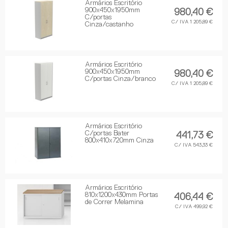
Armários Escritório
900x450x1950mm
980,40 €
C/portas
C/ IVA 1 205,89 €
Cinza/castanho
Armários Escritório
900x450x1950mm
980,40 €
C/portas Cinza/branco
C/ IVA 1 205,89 €
Armários Escritório
C/portas Bater
441,73 €
800x410x720mm Cinza
C/ IVA 543,33 €
Armários Escritório
810x1200x430mm Portas
406,44 €
de Correr Melamina
C/ IVA 499,92 €