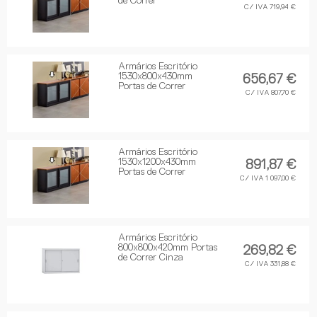
de Correr
C/ IVA 719,94 €
Armários Escritório
1530x800x430mm
656,67 €
Portas de Correr
C/ IVA 807,70 €
Armários Escritório
1530x1200x430mm
891,87 €
Portas de Correr
C/ IVA 1 097,00 €
Armários Escritório
800x800x420mm Portas
269,82 €
de Correr Cinza
C/ IVA 331,88 €