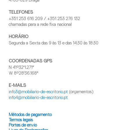
4705-629 Braga
TELEFONES
+351 253 616 209 / +351 253 276 132
chamadas para a rede fixa nacional
HORÁRIO
Segunda a Sexta das 9 às 13 e das 14:30 às 18:30
COORDENADAS GPS
N 41°32'1.271"
W 8°28'36.168"
E-MAILS
info3@mobiliario-de-escritorio.pt
(orçamentos)
info4@mobiliario-de-escritorio.pt
Métodos de pagamento
Termos legais
Portes de envio