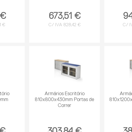
 €
673,51 €
94
1 €
C/ IVA 828,42 €
C/ I
tório
Armários Escritório
Armár
0mm
810x800x430mm Portas de
810x1200x
Correr
 €
303,84 €
38