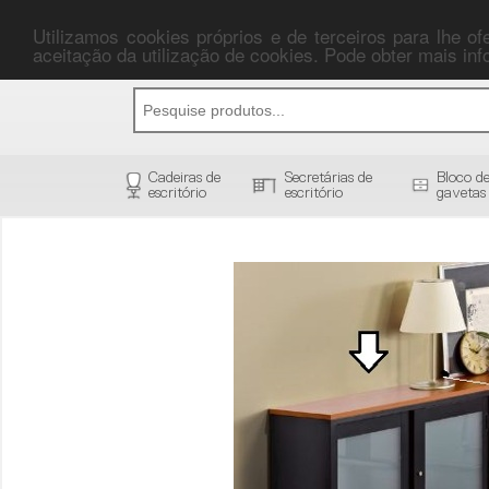
Utilizamos cookies próprios e de terceiros para lhe o
aceitação da utilização de cookies. Pode obter mais i
Cadeiras de
Secretárias de
Bloco d
escritório
escritório
gavetas