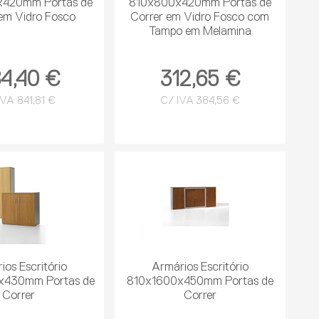
x420mm Portas de
810x800x420mm Portas de
em Vidro Fosco
Correr em Vidro Fosco com
Tampo em Melamina
4,40 €
312,65 €
IVA 841,81 €
C/ IVA 384,56 €
ios Escritório
Armários Escritório
x430mm Portas de
810x1600x450mm Portas de
Correr
Correr