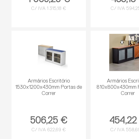
C/ IVA 1 315,18 €
C/ IVA 594,2
Armários Escritório
Armários Escri
1530x1200x430mm Portas de
810x800x430mm P
Correr
Correr
506,25 €
454,22
C/ IVA 622,69 €
C/ IVA 558,6