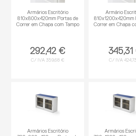
Armários Escritório
Armário Escrit
810x800x420mm Portas de
810x1200x420mm P
Correr em Chapa com Tampo
Correr em Chapa 
292,42 €
345,31
C/ IVA 359,68 €
C/ IVA 424,7
Armários Escritório
Armários Escri