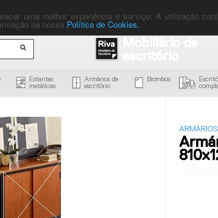
ferecer uma melhor experiência e serviço. A utilização co
nformação na nossa
Política de Cookies.
Mobiliário de
escritório
e
Estantes
Armários de
Biombos
Escritó
metálicas
escritório
comple
ARMÁRIOS
Armár
810x1