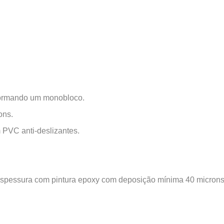
 formando um monobloco.
ons.
m PVC anti-deslizantes.
 espessura com pintura epoxy com deposição mínima 40 microns