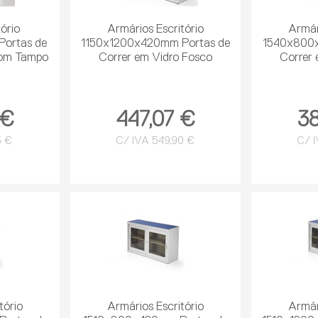
ório
Armários Escritório
Armár
ortas de
1150x1200x420mm Portas de
1540x800x
com Tampo
Correr em Vidro Fosco
Correr 
 €
447,07 €
38
3 €
C/ IVA 549,90 €
C/ I
tório
Armários Escritório
Armár