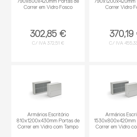
790x800x420mm Portas de
790x1200x420mm P
Correr em Vidro Fosco
Correr Vidro 
302,85 €
370,19
C/ IVA 372,51 €
C/ IVA 455,3
Armários Escritório
Armários Escri
810x1200x430mm Portas de
1530x800x420mm P
Correr em Vidro com Tampo
Correr em Vidro c