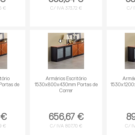
5 €
C/ IVA 373,72 €
C/ 
tório
Armários Escritório
Armár
ortas de
1530x800x430mm Portas de
1530x1200
Correr
 €
656,67 €
89
9 €
C/ IVA 807,70 €
C/ I