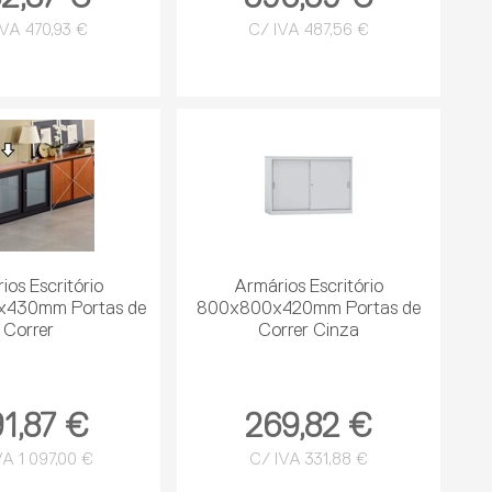
IVA 470,93 €
C/ IVA 487,56 €
ios Escritório
Armários Escritório
x430mm Portas de
800x800x420mm Portas de
Correr
Correr Cinza
1,87 €
269,82 €
VA 1 097,00 €
C/ IVA 331,88 €