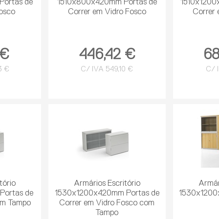
ortas de
1510x800x420mm Portas de
1510x1200
Fosco
Correr em Vidro Fosco
Correr 
 €
446,42 €
68
3 €
C/ IVA 549,10 €
C/ 
tório
Armários Escritório
Armár
ortas de
1530x1200x420mm Portas de
1530x1200
om Tampo
Correr em Vidro Fosco com
Tampo