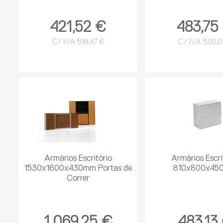
421,52 €
483,75
C/ IVA 518,47 €
C/ IVA 595,0
Armários Escritório
Armários Escri
1530x1600x430mm Portas de
810x800x45
Correr
1 069,25 €
483,13