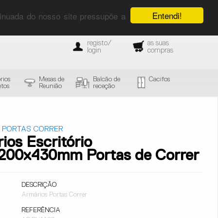
Entendi!
ntinuada do nosso site pressupõe a
registo/
as suas
login
compras
rios
Mesas de
Balcão de
Cacifos
tos
Reunião
receção
 PORTAS CORRER
ios Escritório
200x430mm Portas de Correr
DESCRIÇÃO
Armários Portas Correr
REFERÊNCIA