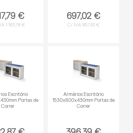
7,79 €
697,02 €
VA 1 165,78 €
C/ IVA 857,33 €
ios Escritório
Armários Escritório
430mm Portas de
1530x800x430mm Portas de
Correr
Correr
2,87 €
396,39 €